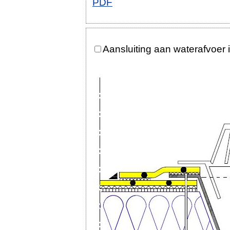
PDF
Aansluiting aan waterafvoer