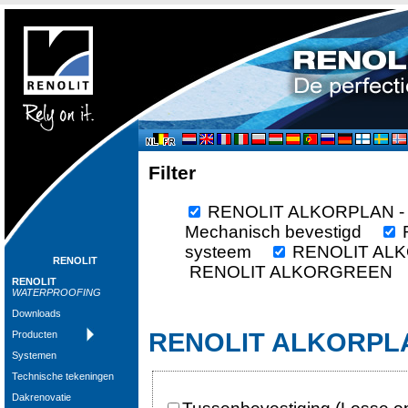
Filter
RENOLIT ALKORPLAN 
Mechanisch bevestigd
R
systeem
RENOLIT ALKO
RENOLIT
RENOLIT ALKORGREE
RENOLIT
WATERPROOFING
Downloads
RENOLIT ALKORPLA
Producten
Systemen
Technische tekeningen
Dakrenovatie